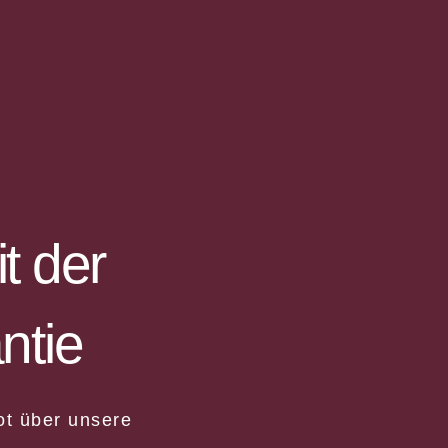
t der
ntie
ot über unsere