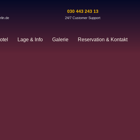
l
030 443 243 13
lin.de
24/7 Customer Support
otel
Lage & Info
Galerie
Reservation & Kontakt