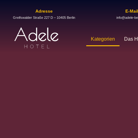
Adresse
E-Mai
Greifswalder Straße 227 D – 10405 Berlin
info@adele-ber
Kategorien
Das H
Zimmerkategorie