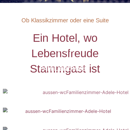
KLASSIK ZIMMER
Ob Klassikzimmer oder eine Suite
SUPERIOR ZIMMER
Ein Hotel, wo
SUITE
Lebensfreude
Stammgast ist
FAMILIENZIMMER